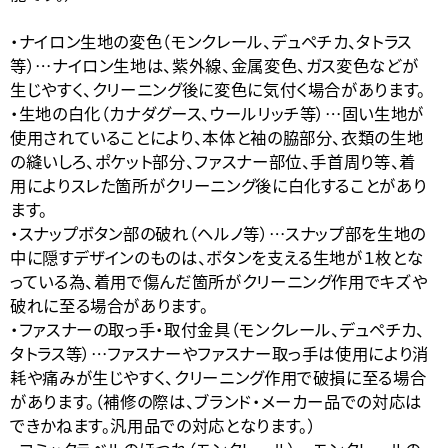
・ナイロン生地の変色（モンクレール、デュペチカ、タトラス
等）…ナイロン生地は、紫外線、金属変色、ガス変色などが
生じやすく、クリーニング後に変色に気付く場合があります。
・生地の白化（カナダグース、ウールリッチ等）…固い生地が
使用されていることにより、本体と袖の脇部分、衣類の生地
の縫いしろ、ポケット部分、ファスナー部位、手首周り等、着
用によりスレた箇所がクリーニング後に白化することがあり
ます。
・スナップボタン部の破れ（ヘルノ等）…スナップ部を生地の
中に隠すデザインのものは、ボタンを支える生地が１枚とな
っている為、着用で傷んだ箇所がクリーニング作用でキズや
破れに至る場合があります。
・ファスナーの取っ手・取付金具（モンクレール、デュペチカ、
タトラス等）…ファスナーやファスナー取っ手は使用により消
耗や痛みが生じやすく、クリーニング作用で破損に至る場合
があります。（補修の際は、ブランド・メーカー品での対応は
できかねます。汎用品での対応となります。）