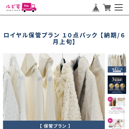
ロイヤル保管プラン １０点パック 【納期/６
月上旬】