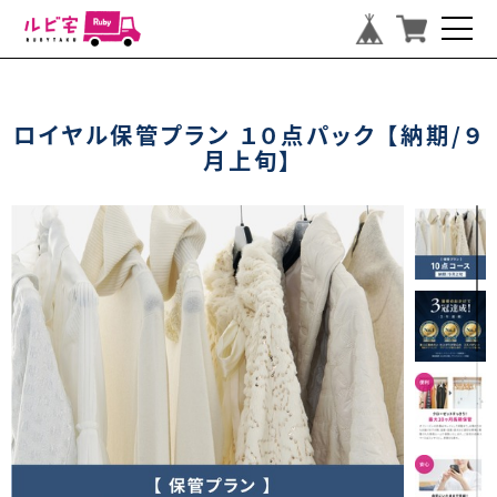
ロイヤル保管プラン １０点パック 【納期/９
月上旬】