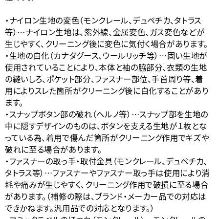
・ナイロン生地の変色（モンクレール、デュペチカ、タトラス
等）…ナイロン生地は、紫外線、金属変色、ガス変色などが
生じやすく、クリーニング後に変色に気付く場合があります。
・生地の白化（カナダグース、ウールリッチ等）…固い生地が
使用されていることにより、本体と袖の脇部分、衣類の生地
の縫いしろ、ポケット部分、ファスナー部位、手首周り等、着
用によりスレた箇所がクリーニング後に白化することがあり
ます。
・スナップボタン部の破れ（ヘルノ等）…スナップ部を生地の
中に隠すデザインのものは、ボタンを支える生地が１枚とな
っている為、着用で傷んだ箇所がクリーニング作用でキズや
破れに至る場合があります。
・ファスナーの取っ手・取付金具（モンクレール、デュペチカ、
タトラス等）…ファスナーやファスナー取っ手は使用により消
耗や痛みが生じやすく、クリーニング作用で破損に至る場合
があります。（補修の際は、ブランド・メーカー品での対応は
できかねます。汎用品での対応となります。）